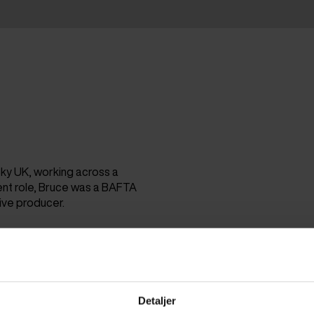
R
ky UK, working across a
rent role, Bruce was a BAFTA
ve producer.
Detaljer