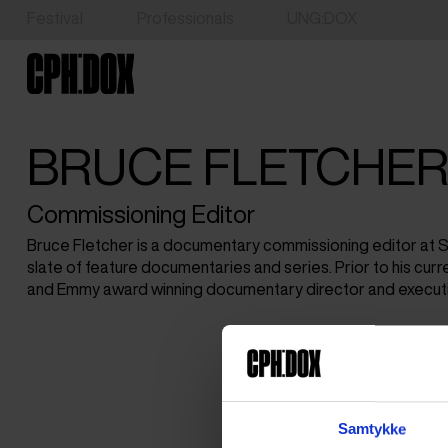
Festival
Professionals
UNG:DOX
BRUCE FLETCHE
Commissioning Editor
Bruce Fletcher is a documentary commissioning editor at S
slate of feature documentaries and series. Prior to his cur
and Emmy award winning documentary director and executi
Samtykke