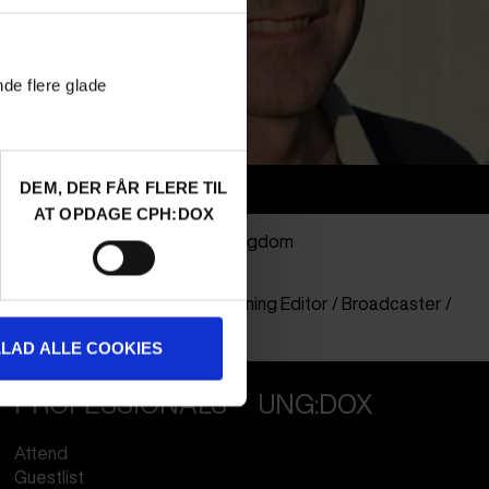
nde flere glade
DEM, DER FÅR FLERE TIL
Info
AT OPDAGE CPH:DOX
Nationalitet
United Kingdom
Company
Sky UK
Profession
Commisioning Editor / Broadcaster /
Buyer
LLAD ALLE COOKIES
PROFESSIONALS
UNG:DOX
Attend
Guestlist