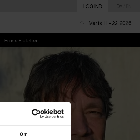
LOG IND
DA
/
EN
Marts 11. – 22. 2026
Bruce Fletcher
Om