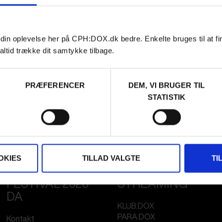
 din oplevelse her på CPH:DOX.dk bedre. Enkelte bruges til at fi
altid trække dit samtykke tilbage.
PRÆFERENCER
DEM, VI BRUGER TIL
STATISTIK
OKIES
TILLAD VALGTE
TI
FESTIVAL 2026
STREAMING
DA
KLUB:DOX
PARA:DOX
Kontakt