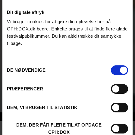
Dit digitale aftryk
Vi bruger cookies for at gøre din oplevelse her på
CPH:DOX.dk bedre. Enkelte bruges til at finde flere glade
festivalpublikummer. Du kan altid trække dit samtykke
tilbage.
Samtykkevalg
DE NØDVENDIGE
PRÆFERENCER
DEM, VI BRUGER TIL STATISTIK
Info
DEM, DER FÅR FLERE TIL AT OPDAGE
Nationalitet
Norway
CPH:DOX
Company
Von Mørner AS