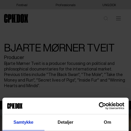
Festival
Professionals
UNG:DOX
BJARTE MØRNER TVEIT
Producer
Bjarte Mørner Tveit is a producer focussing on political and
philosophical documentaries for the international market.
Previous titles include "The Black Swan", "The Mole", "Take the
Money and Run", "Secret lives of Pigs", "Inside Fur" and "Winning
Hearts and Minds".
Bjarte Mørner Tveit
Samtykke
Detaljer
Om