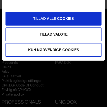
Profession
Producer
TILLAD ALLE COOKIES
CPH:DOX
Flæsketorvet 60, 3s
1711
Copenhagen V
Denmark
TILLAD VALGTE
CVR
31285569
KUN NØDVENDIGE COOKIES
FESTIVAL 2026 DA
STREAMING
Kontakt
KLUB:DOX
Presseinfo
PARA:DOX
Om os
Arkiv
FAQ Festival
Praktik og ledige stillinger
CPH:DOX Code Of Conduct
Frivillig på CPH:DOX
Privatlivspolitik
PROFESSIONALS
UNG:DOX