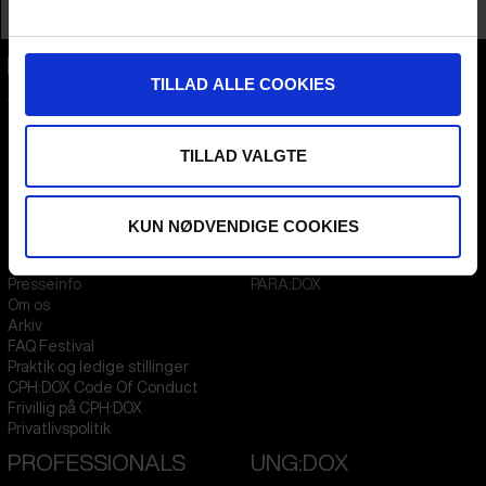
Profession
Festival / Market
TILLAD ALLE COOKIES
CPH:DOX
Flæsketorvet 60, 3s
1711
Copenhagen V
Denmark
TILLAD VALGTE
CVR
31285569
KUN NØDVENDIGE COOKIES
FESTIVAL 2026 DA
STREAMING
Kontakt
KLUB:DOX
Presseinfo
PARA:DOX
Om os
Arkiv
FAQ Festival
Praktik og ledige stillinger
CPH:DOX Code Of Conduct
Frivillig på CPH:DOX
Privatlivspolitik
PROFESSIONALS
UNG:DOX