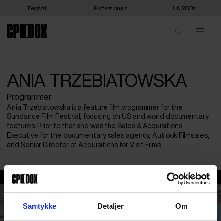
Festival
Professionals
UNG:DOX
ANIA TRZEBIATOWSKA
Programmer
Ania Trzebiatowska is a feature film programmer for the
Sundance Film Festival, focusing on US and world documentary
features. Prior to that she was the Sales & Acquisitions
Executive for the documentary sales agency, Autlook Filmsales,
and Senior Director of Acquisitions for Visit Films.
Ania Trzebiatowska
Samtykke
Detaljer
Om