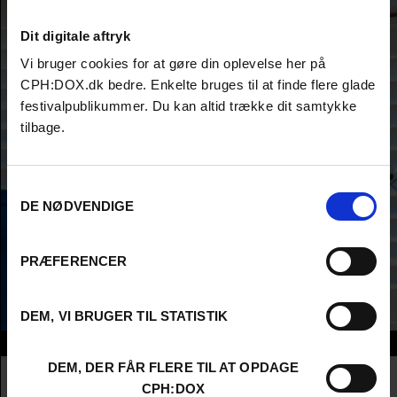
Dit digitale aftryk
Vi bruger cookies for at gøre din oplevelse her på
CPH:DOX.dk bedre. Enkelte bruges til at finde flere glade
festivalpublikummer. Du kan altid trække dit samtykke
tilbage.
Samtykkevalg
DE NØDVENDIGE
PRÆFERENCER
DEM, VI BRUGER TIL STATISTIK
Info
DEM, DER FÅR FLERE TIL AT OPDAGE
Nationalitet
Poland
CPH:DOX
Company
Sundance Film Festival