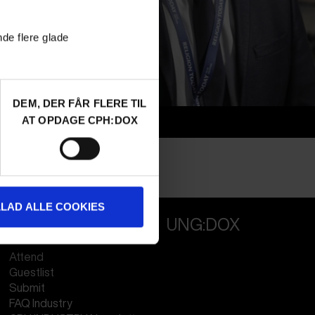
nde flere glade
DEM, DER FÅR FLERE TIL
AT OPDAGE CPH:DOX
Info
Nationalitet
Italy
Profession
Producer
LLAD ALLE COOKIES
PROFESSIONALS
UNG:DOX
Attend
Guestlist
Submit
FAQ Industry