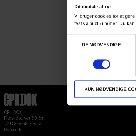
Dit digitale aftryk
Vi bruger cookies for at gøre
festivalpublikummer. Du kan 
Samtykkevalg
DE NØDVENDIGE
KUN NØDVENDIGE CO
CPH:DOX
Flæsketorvet 60, 3s
1711
Copenhagen V
Denmark