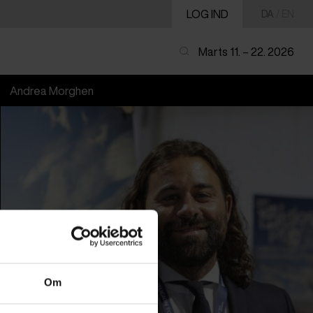
LOG IND
DA
/
EN
Marts 11. – 22. 2026
Andrea Morghen
Om