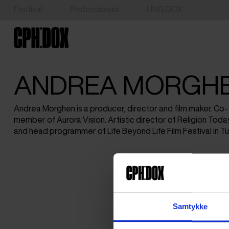
Festival
Professionals
UNG:DOX
ANDREA MORGH
Andrea Morghen is a producer, director and film maker. Co
member of Aurora Vision. Artistic director of Religion Today 
and head programmer of Life Beyond Life Film Festival in Turin
Samtykke