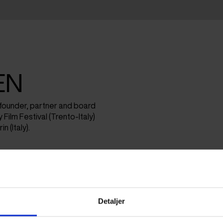
EN
-founder, partner and board
Film Festival (Trento-Italy)
 (Italy).
Detaljer