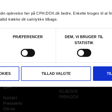
 din oplevelse her på CPH:DOX.dk bedre. Enkelte bruges til at fi
altid trække dit samtykke tilbage.
PRÆFERENCER
DEM, VI BRUGER TIL
STATISTIK
OKIES
TILLAD VALGTE
TI
FESTIVAL 2026
STREAMING
DA
KLUB:DOX
PARA:DOX
Kontakt
Presseinfo
Om os