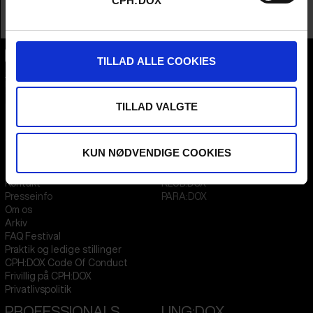
CPH:DOX
Company
Think-Film Impact Productions
Profession
Other Film Professional
TILLAD ALLE COOKIES
CPH:DOX
Flæsketorvet 60, 3s
1711
Copenhagen V
TILLAD VALGTE
Denmark
CVR
31285569
KUN NØDVENDIGE COOKIES
FESTIVAL 2026 DA
STREAMING
Kontakt
KLUB:DOX
Presseinfo
PARA:DOX
Om os
Arkiv
FAQ Festival
Praktik og ledige stillinger
CPH:DOX Code Of Conduct
Frivillig på CPH:DOX
Privatlivspolitik
PROFESSIONALS
UNG:DOX