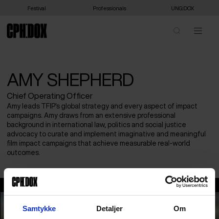
Festival
Professionals
UNG:DOX
AMY SHEPHERD
Chief Operating Officer
Amy leads TFIP's global strategy and every aspect of impact
campaigns. Amy draws from an extensive professional
background in international law, politics and social justice
advocacy to curate and implement imaginative and meaningful
film impact campaigns that achieve measurable real-world
outcomes.
Amy Shepherd
Samtykke
Detaljer
Om