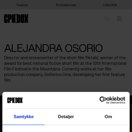
Festival
Professionals
UNG:DOX
ALEJANDRA OSORIO
Director and screenwriter of the short film ‘Petals’, winner of the
award for best national fiction short film at the 10th International
Film Festival in the Mountains. Currently works at her film
production company, Solferino Cine, developing her first feature
film.
Alejandra Osorio
Samtykke
Detaljer
Om