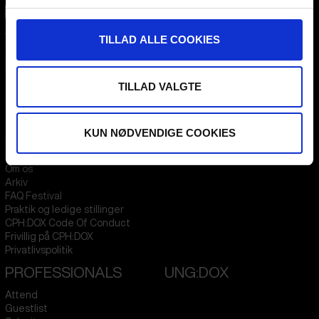
CPH:DOX
TILLAD ALLE COOKIES
Flæsketorvet 60, 3s
1711
Copenhagen V
Denmark
TILLAD VALGTE
CVR
31285569
FESTIVAL 2026 DA
STREAMING
KUN NØDVENDIGE COOKIES
Kontakt
KLUB:DOX
Presseinfo
PARA:DOX
Om os
Arkiv
FAQ Festival
Praktik og ledige stillinger
CPH:DOX Code Of Conduct
Frivillig på CPH:DOX
Privatlivspolitik
PROFESSIONALS
UNG:DOX
Attend
Guestlist