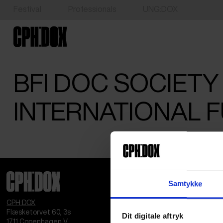
Festival
Professionals
UNG:DOX
BFI DOC SOCIETY 
INTERNATIONAL 
Samtykke
CPH:DOX
Flæsketorvet 60, 3s
Dit digitale aftryk
1711
Copenhagen V