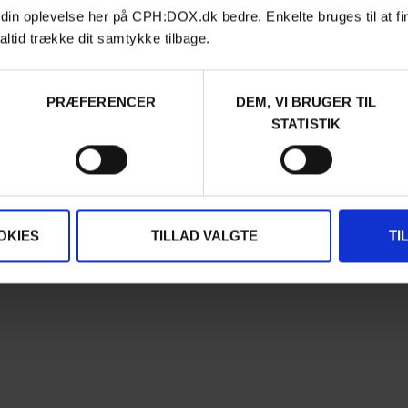
Archive
 din oplevelse her på CPH:DOX.dk bedre. Enkelte bruges til at fi
About us
altid trække dit samtykke tilbage.
FAQ Festival
Press info
Code of Conduct
PRÆFERENCER
DEM, VI BRUGER TIL
Volunteer at CPH:DOX
Privacy Policy
STATISTIK
OKIES
TILLAD VALGTE
TI