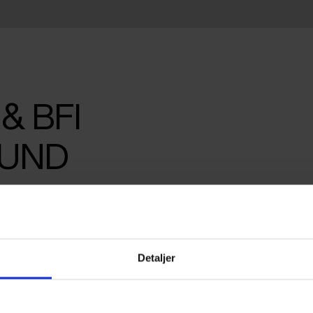
& BFI
FUND
FESTIVAL 2026
Detaljer
DA
Contact