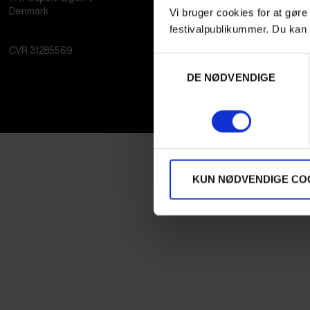
Vi bruger cookies for at gøre
Denmark
festivalpublikummer. Du kan 
CVR
31285569
Samtykkevalg
DE NØDVENDIGE
KUN NØDVENDIGE CO