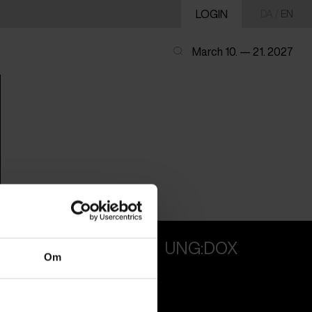
LOGIN
DA
/
EN
March 10. — 21. 2027
PROFESSIONALS
UNG:DOX
Om
Attend
Guestlist
SCHEDULE CPH:INDUSTRY