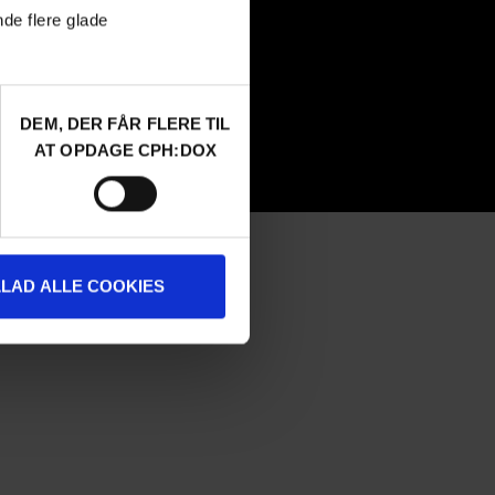
nde flere glade
Submit
FAQ Industry
CPH:INDUSTRY newsletter
Internships
DEM, DER FÅR FLERE TIL
AT OPDAGE CPH:DOX
LLAD ALLE COOKIES