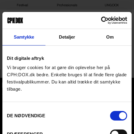
Festival
Professionals
UNG:DOX
25-03-2025 20:00 – MY
Samtykke
Detaljer
Om
DEAR THÉO – DAGMAR 1
Dit digitale aftryk
Vi bruger cookies for at gøre din oplevelse her på
CPH:DOX.dk bedre. Enkelte bruges til at finde flere glade
festivalpublikummer. Du kan altid trække dit samtykke
tilbage.
CPH:DOX
Flæsketorvet 60, 3s
1711
Copenhagen V
Denmark
Samtykkevalg
DE NØDVENDIGE
CVR
31285569
FESTIVAL 2026 DA
PROFESSIONALS