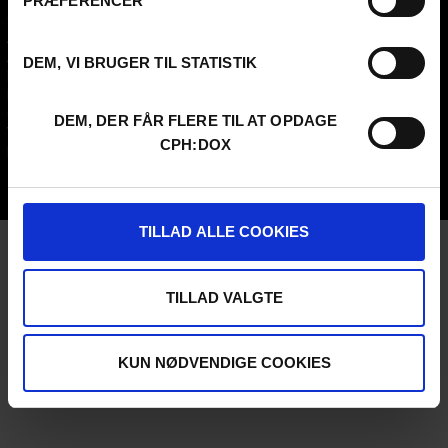
PRÆFERENCER
Contact
Attend
Archive
Guestlist
About us
SCHEDULE CPH:INDUSTRY
DEM, VI BRUGER TIL STATISTIK
FAQ Festival
Submit
Press info
FAQ Industry
Code of Conduct
CPH:INDUSTRY newsletter
DEM, DER FÅR FLERE TIL AT OPDAGE
Volunteer at CPH:DOX
Internships
CPH:DOX
Privacy Policy
UNG:DOX
TILLAD ALLE COOKIES
TILLAD VALGTE
KUN NØDVENDIGE COOKIES