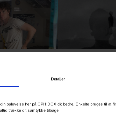
Film
HIGHLIGHTS
N
 APPLE
AERIAL
gt sin transkønnede teenager
Et ritualistisk, audiovisuelt digt,
ralinse over to årtier. En
sangerinden Lei Lowe på en pilg
Detaljer
 og øjenåbnende beretning om
gennem gamle sicilianske landsk
 og sommerfugle, der udklækkes
kommunikerer med Jorden i søg
erne ud.
frigørelse.
 din oplevelse her på CPH:DOX.dk bedre. Enkelte bruges til at fi
altid trække dit samtykke tilbage.