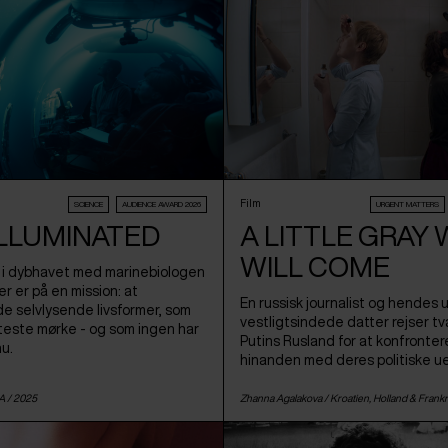
Film
SCIENCE
AUDIENCE AWARD 2026
URGENT MATTERS
 ILLUMINATED
A LITTLE GRAY
WILL COME
 i dybhavet med marinebiologen
r er på en mission: at
En russisk journalist og hendes 
 selvlysende livsformer, som
vestligtsindede datter rejser 
tteste mørke - og som ingen har
Putins Rusland for at konfronter
nu.
hinanden med deres politiske u
A
/ 2025
Zhanna Agalakova /
Kroatien
,
Holland
&
Frankr