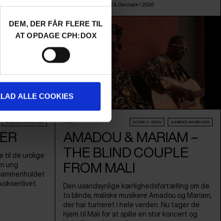
enspremiere
Sinéad O'Shea /
Irland
&
Danmark
/ 2026
DEM, DER FÅR FLERE TIL
AT OPDAGE CPH:DOX
LLAD ALLE COOKIES
Film
AUDIENCE AWARD 2026
SOUND & VISION
AUDIENCE AWARD 2026
ER
AMADOU & MARIAM –
THE BLIND COUPLE
til de urolige
FROM MALI
en ung
 sammenholdet
voksenlivet.
Den usandsynlige kærlighedsfortælling om de
to blinde, maliske musikere Amadou og Mariam,
der har turneret i hele verden. Nu tager de
hjem til Mali for at spille en stor koncert og