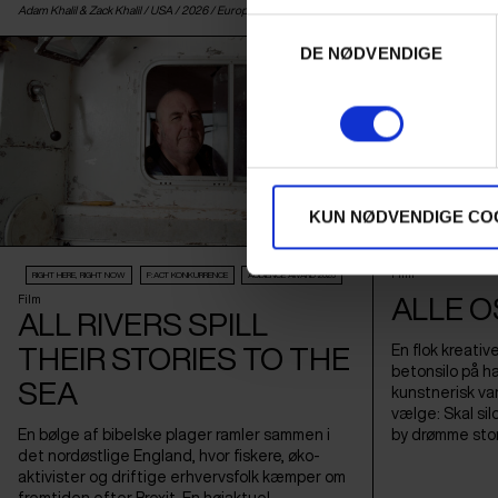
Adam Khalil & Zack Khalil /
USA
/ 2026 /
Europæisk premiere
Amy Jenkins /
USA
/
Samtykkevalg
DE NØDVENDIGE
KUN NØDVENDIGE CO
Film
RIGHT HERE, RIGHT NOW
F:ACT KONKURRENCE
AUDIENCE AWARD 2026
ALLE O
Film
ALL RIVERS SPILL
En flok kreativ
THEIR STORIES TO THE
betonsilo på h
SEA
kunstnerisk va
vælge: Skal silo
En bølge af bibelske plager ramler sammen i
by drømme sto
det nordøstlige England, hvor fiskere, øko-
aktivister og driftige erhvervsfolk kæmper om