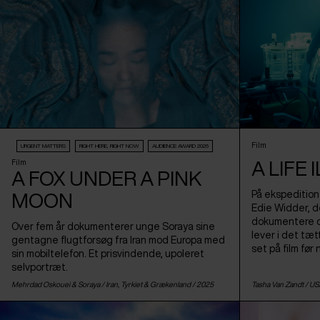
Film
URGENT MATTERS
RIGHT HERE, RIGHT NOW
AUDIENCE AWARD 2026
A LIFE
Film
A FOX UNDER A PINK
På ekspedition
MOON
Edie Widder, de
dokumentere de
Over fem år dokumenterer unge Soraya sine
lever i det tæ
gentagne flugtforsøg fra Iran mod Europa med
set på film før 
sin mobiltelefon. Et prisvindende, upoleret
selvportræt.
Mehrdad Oskouei & Soraya /
Iran
,
Tyrkiet
&
Grækenland
/ 2025
Tasha Van Zandt /
US