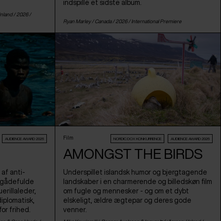
indspille et sidste album.
inland
/ 2026 /
Ryan Marley /
Canada
/ 2026 /
International Premiere
Film
AUDIENCE AWARD 2026
NORDIC:DOX KONKURRENCE
AUDIENCE AWARD 2026
AMONGST THE BIRDS
af anti-
Underspillet islandsk humor og bjergtagende
g gådefulde
landskaber i en charmerende og billedskøn film
erillaleder,
om fugle og mennesker - og om et dybt
iplomatisk,
elskeligt, ældre ægtepar og deres gode
or frihed.
venner.