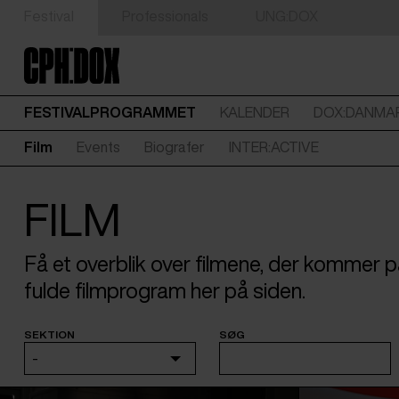
Festival
Professionals
UNG:DOX
FESTIVALPROGRAMMET
KALENDER
DOX:DANMA
Film
Events
Biografer
INTER:ACTIVE
FILM
Få et overblik over filmene, der kommer
fulde filmprogram her på siden.
SEKTION
SØG
-