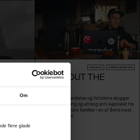
Film
EW:VISION KONKURRENCE
HIGHLIGHTS
AUDIENCE AWARD 2026
ALL ABOUT THE
MONEY
 der følger
rimsrejse
Om
Pengenes forbandelse og fortidens skygger
aber, hvor hun
hjemsøger en ung og ultrarig anti-kapitalist fra
en efter
en af USAs rigeste famillier i en af årets mest
utrolige historier.
nde flere glade