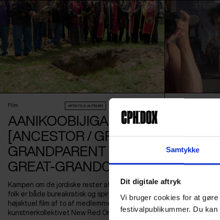
Film
Film
ARTISTS & AUTEURS
RIGHT HERE, RIGHT NOW
AANIKOOBIJIGAN
ADAM’S
[ANCESTOR / GREAT-
En mor har ful
GRANDPARENT /
gennem en kame
Samtykke
rørende, intim
GREAT-GRANDCHILD]
forældre, børn
og folder ving
Dit digitale aftryk
Kampen om de jordiske rester af oprindelige
folk er både bureakratisk og spirituel i en
Vi bruger cookies for at gøre
højaktuel film af to af medlemmerne af
festivalpublikummer. Du kan 
kunstnerkollektivet New Red Order.