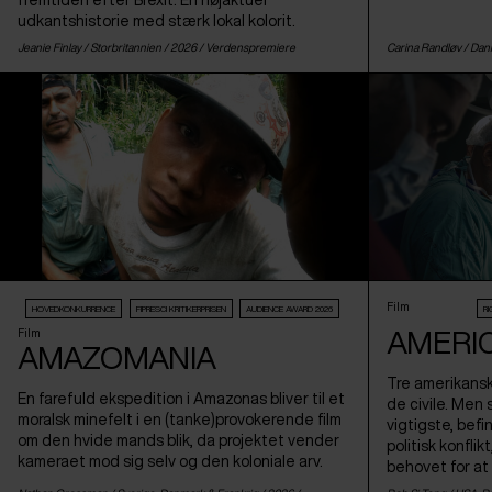
fremtiden efter Brexit. En højaktuel
udkantshistorie med stærk lokal kolorit.
Jeanie Finlay /
Storbritannien
/ 2026 /
Verdenspremiere
Carina Randløv /
Dan
Film
HOVEDKONKURRENCE
FIPRESCI KRITIKERPRISEN
AUDIENCE AWARD 2026
R
AMERI
Film
AMAZOMANIA
Tre amerikansk
En farefuld ekspedition i Amazonas bliver til et
de civile. Men
moralsk minefelt i en (tanke)provokerende film
vigtigste, bef
om den hvide mands blik, da projektet vender
politisk konflik
kameraet mod sig selv og den koloniale arv.
behovet for at 