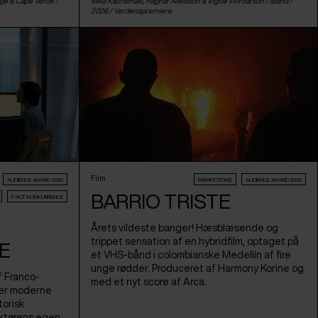
ige
&
Cape Verde
/
Mika Kaurismäki, Ragnar Axelsson & Ingvar Þórðarson /
Island
/
2026 /
Verdenspremiere
Film
AUDIENCE AWARD 2026
PARAFICTIONS
AUDIENCE AWARD 2026
BARRIO TRISTE
F:ACT KONKURRENCE
Årets vildeste banger! Hæsblæsende og
trippet sensation af en hybridfilm, optaget på
E
et VHS-bånd i colombianske Medellín af fire
unge rødder. Produceret af Harmony Korine og
f Franco-
med et nyt score af Arca.
ener moderne
torisk
uktørens egen