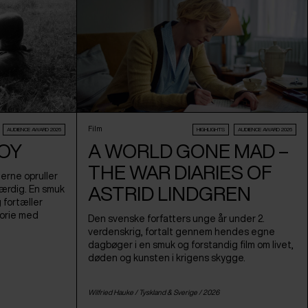
Film
AUDIENCE AWARD 2026
HIGHLIGHTS
AUDIENCE AWARD 2026
BOY
A WORLD GONE MAD –
THE WAR DIARIES OF
erne opruller
ASTRID LINDGREN
værdig. En smuk
g fortæller
orie med
Den svenske forfatters unge år under 2.
verdenskrig, fortalt gennem hendes egne
dagbøger i en smuk og forstandig film om livet,
døden og kunsten i krigens skygge.
Wilfried Hauke /
Tyskland
&
Sverige
/ 2026