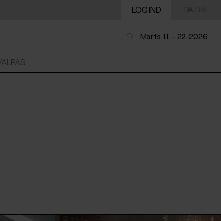
LOG IND
DA
/
EN
Marts 11. – 22. 2026
VALPAS