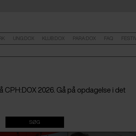
RK
UNG:DOX
KLUB:DOX
PARA:DOX
FAQ
FESTI
 på CPH:DOX 2026. Gå på opdagelse i det