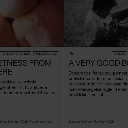
Film
NORDIC:DOX KONKURRENCE
AUDIENCE AWARD 2026
HIGHLIGHTS
ETNESS FROM
A VERY GOOD 
ERE
En aldrende, fransk gay-pornostj
en livshistorie, der er en roman 
og visuelt eksplosiv
og eksistentiel film, der samtidi
le af en film, hvor levede
homo-bevægelsens glemte hist
r form i en konstant tilblivelse.
erotisk kraft og stil.
erige
&
Norge
/ 2026 /
Verdenspremiere
Sébastien Lifshitz /
Frankrig
/ 2026