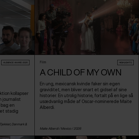
Film
AUDIENCE AWARD 2026
HIGHLIGHTS
A CHILD OF MY OWN
En ung, mexicansk kvinde faker sin egen
graviditet, men bliver snart et gidsel af sine
tion kollapser
historier. En utrolig historie, fortalt på en lige så
 journalist
usædvanlig måde af Oscar-nominerede Maite
n bag en
Alberdi.
 et stadig
Tjekkiet
,
Danmark
&
Maite Alberdi /
Mexico
/ 2026