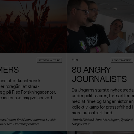
Film
ARTISTS & AUTEURS
URGENT MATTERS
MERS
80 ANGRY
JOURNALISTS
on af et kunstnerisk
r foregår i et klima-
Da Ungarns største nyhedsredak
æg på Risø Forskningscenter,
under politisk pres, fortsætter en
e maleriske omgivelser ved
med at filme og fanger historie
kollektiv kamp for pressefrihed i
mere autoritært land.
Amitai Romm, Emil Rønn Andersen & Aslak
András Földes & Anna Kis /
Ungarn
,
Tyskland
,
rk
/ 2025 /
Verdenspremiere
Norge
/ 2026