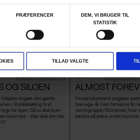
 2026 /
International Premiere
Aida Berisha /
Danmark
&
Italien
/ 2026 /
Verd
PRÆFERENCER
DEM, VI BRUGER TIL
STATISTIK
OKIES
TILLAD VALGTE
TI
Film
DANISH:DOX
AUDIENCE AWARD 2026
NORDIC:DOX KONKURRENCE
S OG SILOEN
ALMOST FOREV
e ildsjæle vil gøre den gamle
Fra barndommens sorgløse somre 
avnen i Stubbekøbing til et
teenage-år. Fem formative år i 
rtegn for byen. Så nu skal byen
vennegruppe i Stockholm, hvor
en rives ned – eller skal den lille
sættes på prøve undervejs mod 
rt?