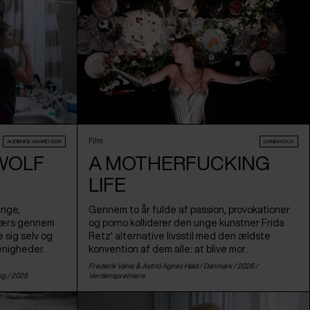
Film
AUDIENCE AWARD 2026
DANISH:DOX
 WOLF
A MOTHERFUCKING
LIFE
unge,
Gennem to år fulde af passion, provokationer
tværs gennem
og porno kolliderer den unge kunstner Frida
e sig selv og
Retz' alternative livsstil med den ældste
enigheder.
konvention af dem alle: at blive mor.
Frederik Vahle & Astrid Agnes Hald /
Danmark
/ 2026 /
ig
/ 2025
Verdenspremiere