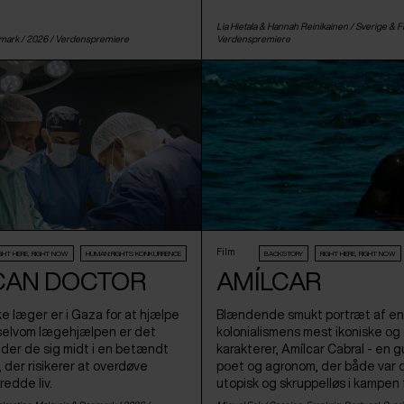
Lia Hietala & Hannah Reinikainen /
Sverige
&
F
mark
/ 2026 /
Verdenspremiere
Verdenspremiere
Film
IGHT HERE, RIGHT NOW
HUMAN:RIGHTS KONKURRENCE
BACKSTORY
RIGHT HERE, RIGHT NOW
CAN DOCTOR
AMÍLCAR
e læger er i Gaza for at hjælpe
Blændende smukt portræt af en 
 selvom lægehjælpen er det
kolonialismens mest ikoniske o
inder de sig midt i en betændt
karakterer, Amílcar Cabral - en gu
t, der risikerer at overdøve
poet og agronom, der både var d
redde liv.
utopisk og skruppelløs i kampen f