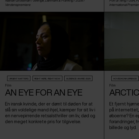
Nathan Grossman /
Sverige
,
Danmark
&
Frankrig
/ 2026 /
Poh Si Teng /
USA
,
Pa
Verdenspremiere
International Premie
URGENT MATTERS
RIGHT HERE, RIGHT NOW
AUDIENCE AWARD 2026
HOVEDKONKURRENCE
Film
Film
AN EYE FOR AN EYE
ARCTIC
En iransk kvinde, der er dømt til døden for at
Et fjernt hjørn
slå sin voldelige mand ihjel, kæmper for sit liv i
på internettet
en nervepirrende retsalsthriller om liv, død og
øboerne? En ep
den meget konkrete pris for tilgivelse.
forandringer, hv
billede og lyd.