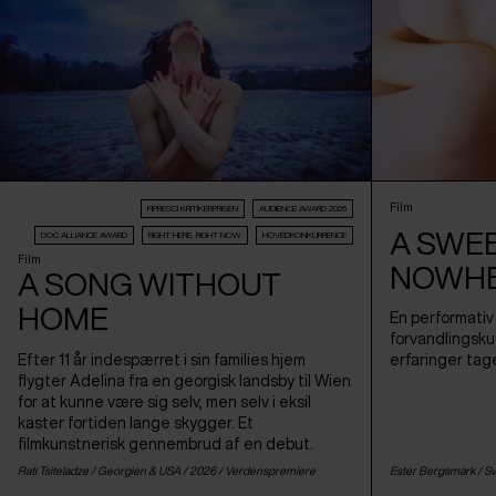
Film
FIPRESCI KRITIKERPRISEN
AUDIENCE AWARD 2026
A SWE
DOC ALLIANCE AWARD
RIGHT HERE, RIGHT NOW
HOVEDKONKURRENCE
Film
NOWH
A SONG WITHOUT
HOME
En performativ 
forvandlingskug
Efter 11 år indespærret i sin families hjem
erfaringer tage
flygter Adelina fra en georgisk landsby til Wien
for at kunne være sig selv, men selv i eksil
kaster fortiden lange skygger. Et
filmkunstnerisk gennembrud af en debut.
Rati Tsiteladze /
Georgien
&
USA
/ 2026 /
Verdenspremiere
Ester Bergsmark /
Sv