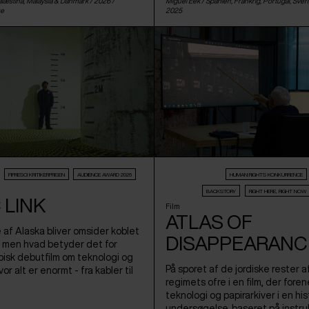
læstina
,
Malaysia
&
Danmark
/ 2026 /
Miguel Eek /
Spanien
,
Frankrig
,
Portugal
,
Sver
re
2025
FIPRESCI KRITIKERPRISEN
AUDIENCE AWARD 2026
HUMAN:RIGHTS KONKURRENCE
BACKSTORY
RIGHT HERE, RIGHT NOW
 LINK
Film
ATLAS OF
e af Alaska bliver omsider koblet
DISAPPEARANC
, men hvad betyder det for
isk debutfilm om teknologi og
På sporet af de jordiske rester a
or alt er enormt - fra kabler til
regimets ofre i en film, der for
teknologi og papirarkiver i en his
undersøgelse, baseret på instr