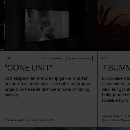
Film
Film
ARTISTS & AUTEURS
AUDIENCE AWARD 2026
“CONE UNIT”
7 SUM
Kort eksperimenterende trip gennem natten i
En dokumentati
udkanten af København i selskab med gruppe
eksperiment, de
unge, rundtossede drømmere fulde af tab og
simuleringsanl
omsorg.
beliggende i d
Roskilde Fjord.
Bjarke Hvass Kure, 
Frederik Tøt Godsk /
Danmark
/ 2025
Aamot Helm /
Danma